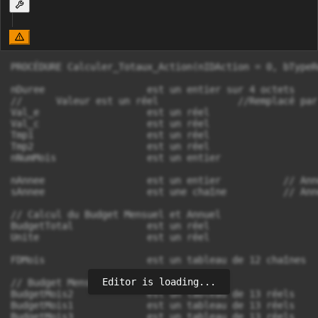
PROCÉDURE Calculer_Totaux_Action(nIDAction = 0, bTypeRetour est un booléen = gbRetourAffichage)

nDuree			est un entier sur 4 octets
//	Valeur est un réel		//Remplacé par BudgetTotal
Val_e			est un réel
Val_c			est un réel
Tmp1			est un réel
Tmp2			est un réel
nNumMois		est un entier

nAnnee			est un entier		// Année de travail (Entier)
sAnnee 			est une chaîne		// Année de travail (Chaine)

// Calcul du Budget Mensuel et Annuel
BudgetTotal		est un réel
Unite			est un réel

FDMois			est un tableau de 12 chaînes		// Tableau du nombre de jour max par mois

// Budget Mensuel
BudgetMois2		est un tableau de 13 réels	//#CestQuoi --> Budget ??		// 12 mois + le Total en position 13
BudgetMois1		est un tableau de 13 réels	//#CestQuoi --> Heure Produite Personnel ??		// 12 mois + le Total en position 13
BudgetMois3		est un tableau de 13 réels	//#CestQuoi --> Charge Personnel ??		// 12 mois + le Total en position 13

// Budget Mensuel Cumulé
_BudgetMois2_Cum		est un tableau de 13 réels	//#CestQuoi --> Budget ??		// 12 mois + le Total en position 13
_BudgetMois1_Cum		est un tableau de 13 réels	//#CestQuoi --> Heure Produite Personnel ??		// 12 mois + le Total en position 13
_BudgetMois3_Cum		est un tableau de 13 réels	//#CestQuoi --> Charge Personnel ??		// 12 mois + le Total en position 13

bCalculDuree est un booléen = Faux
R1 est une Source de Données

// Pour les calculs
_Total_UO_Centre est un réel
_Total_UO_Entreprise est un réel

//'montant total centre
_Montant_Centre est un réel
_Montant_Entreprise est un réel

// Total heures prévues
_Total_UO_Centre_Prevision est un réel
_Total_UO_Entreprise_Prevision est un réel

// Montant total centre + entreprise
_Total est un réel
_Total_Prevision est un réel

// Montant total sur l'exercice
_Total_Exercice est un réel

// Montant total des autres charges
_Total_IntervennantExterieur est un réel
_Total_AutreCharge est un réel

// Ratios de gestion
_Ratio_MasseSalariale_CA est un réel
_Ratio_Total_Salaire est un réel
_Ratio_Charge est un réel
_Ratio_Rentabilité est un réel

// Cumul du Budget Annuel
_Total_Exercice_Cum					est un réel

// Cumul Montant total Centre + Entreprise
_Total_Cum							est un réel
_Total_Prevision_Cum				est un réel

// Cumul Montant total des Autres Charges
_Total_IntervennantExterieur_Cum	est un réel
_Total_AutreCharge_Cum				est un réel

<BLOC Déclaration Formateur>
	
	// Données Formateur
	_NbConseil							est un réel					//Fichier
	_Hrs_Intervenant					est un réel					//Fichier
	_Nb_Hrs_Stagiaires					est un réel					//Fichier
	_Total_CBL							est un réel
	_Nb_CMI								est un réel					//Fichier
	_Nb_CMI_Necessaire					est un réel
	_Nb_Stag_Gpe						est un réel					//Fichier
	_Nb_FAF								est un réel
	_Nb_Hrs_Accueil						est un réel
	_Nb_Formateurs						est un réel
	
	// Montant Total Formateur
	_Total_Formateur					est un réel
	_Cout_Total_Formateur				est un réel
	_Cout_Total_Formateur_Actualise		est un réel
	
	// Cumul des Montants Total Formateur
	_Total_Formateur_Cum				est un réel
	_Cout_Total_Formateur_Cum			est un réel
	_Cout_Total_Formateur_Actualise_Cum	est un réel
<FIN>


// Affecte l'année de travail qui a été sélectionné
nAnnee = Val(gSTPerimetreEnCours.sNomAnnee)
sAnnee = gSTPerimetreEnCours.sNomAnnee

// recherche le nombre de jour max de chaque mois 
POUR nNumMois = 1 _À_ 12
	FDMois[nNumMois] = Droite(DernierJourDuMois(nAnnee, nNumMois), 2)
FIN

//#AFaire Le contrôle des dates pour empécher le calcul

//SI HAlias(REQ_LitDonneeCalculAction, R1) = Vrai ALORS

	//TraceT("Combo_Annee Fin Init : " + COMBO_Annee + "-" + gSTPerimetreEnCours.sNomAnnee + "-" + COMBO_Annee..ValeurMémorisée )
	REQ_LitDonneeCalculAction.ParamIdAction = nIDAction
	SI REQ_LitDonneeCalculAction.ExécuteRequête() = Vrai ALORS
		REQ_LitDonneeCalculAction.LitPremier(action_idaction)
		TANTQUE REQ_LitDonneeCalculAction.EnDehors() = Faux		// Balaye toutes les sous-actions d'une action

			//#AFaire prévoir le cas ou les constantes ne sont pas trouvé dans la REQ_LitDonneeCalculAction

			<BLOC Vérification Dates>
				SI gbControleDateValide = Faux ALORS
					
					bVerifDate est un booléen = Vrai
					
					SELON Verifie_Date(REQ_LitDonneeCalculAction.action_date_debut, REQ_LitDonneeCalculAction.action_date_fin)
						CAS Faux:		//Les dates sont inversés
							//Info("Erreur de date, la durée de l'action ne peux être négative.")	//#Message Popup Erreur
							bVerifDate = Faux
							
						CAS -1:			//Une des eux dates est vide
							//Info("Une des deux dates est vide.")	//#Message Popup Erreur
							bVerifDate = Faux
							
						AUTRE CAS
							//'total heures prévues
							SI REQ_LitDonneeCalculAction.action_date_fin <= ChaîneVersDate("01/01/" + sAnnee) ALORS		//		If .txt_date_fin <= CDate("01/01/" & Trim(str(.txt_exercice))) Then
								//Info("Action terminée.")	//#Message Popup Erreur
								bVerifDate = Faux
							FIN
							
					FIN
					
					gbControleDateValide = Vrai
					
					// Vérifie si le contrôle a déjà été fait
					SI bVerifDate = Faux ALORS
						// Affichage des cellule Totalisation Générale et Ratio Général à zéro
						SI bTypeRetour = gbRetourAffichage ALORS
							// Affichage des données dans la cellule Totalisation Générale et Ratio Général
							SAI_Action_Total						= 0
							SAI_Action_Total_Exercice				= 0
							SAI_Action_Total_Prevision				= 0
							SAI_Action_Total_IntervennantExterieur	= 0
							SAI_Action_Total_AutreCharge			= 0
							
							SAI_Action_Ratio_MasseSalariale_CA		= 0
							SAI_Action_Ratio_Total_Salaire			= 0
							SAI_Action_Ratio_Charge					= 0
							SAI_Action_Ratio_Rentabilité			= 0
						FIN

						//SI bTypeRetour = gbRetourParametre ALORS
							RENVOYER (	0, ..
Editor is loading...