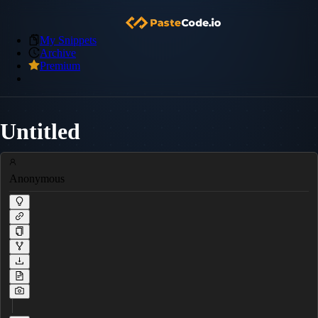
My Snippets
Archive
Premium
Untitled
Anonymous