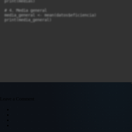
print(medias)

# 4. Media general

media_general <- mean(datos$eficiencia)

print(media_general)
Leave a Comment