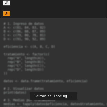
# 1. Ingreso de datos

A <- c(81, 84, 83, 82)

B <- c(86, 88, 87, 89)

C <- c(79, 80, 78, 81)

D <- c(91, 90, 92, 89)

eficiencia <- c(A, B, C, D)

tratamiento <- factor(c(

  rep("A", length(A)),

  rep("B", length(B)),

  rep("C", length(C)),

  rep("D", length(D))

))

datos <- data.frame(tratamiento, eficiencia)

# 2. Visualizar datos

print(datos)

Editor is loading...
# 3. Medias por tratamiento

medias <- tapply(datos$eficiencia, datos$tratamiento, m