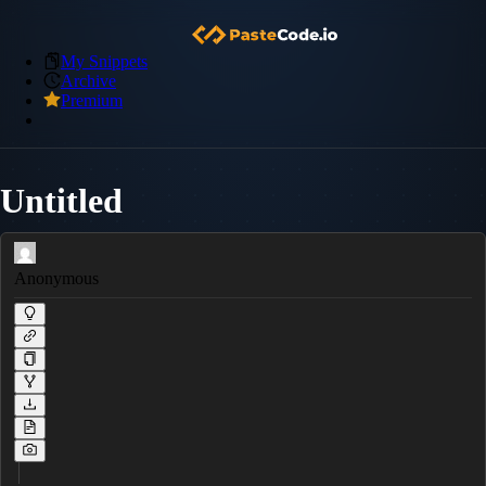
My Snippets
Archive
Premium
Untitled
Anonymous