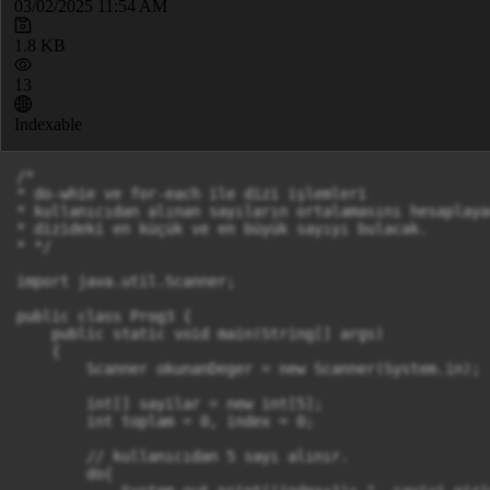
03/02/2025 11:54 AM
1.8 KB
13
Indexable
/*

* do-whie ve for-each ile dizi işlemleri

* kullanıcıdan alınan sayıların ortalamasını hesaplayac
* dizideki en küçük ve en büyük sayıyı bulacak.

* */

import java.util.Scanner;

public class Prog3 {

    public static void main(String[] args)

    {

        Scanner okunanDeger = new Scanner(System.in);

        int[] sayilar = new int[5];

        int toplam = 0, index = 0;

        // kullanıcıdan 5 sayı alınır.

        do{
