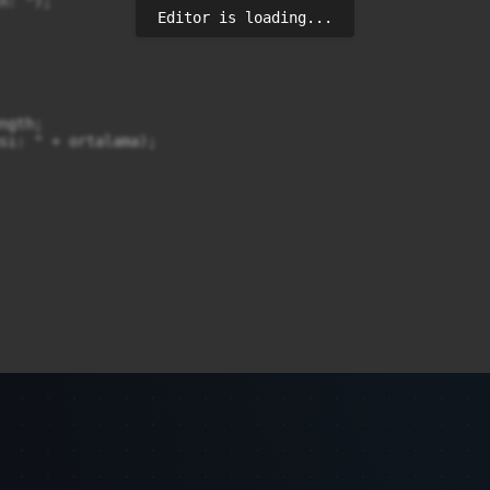
: ");

Editor is loading...
gth;

sı: " + ortalama);




