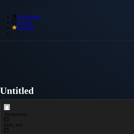
My Snippets
Archive
Premium
Untitled
Anonymous
plain_text