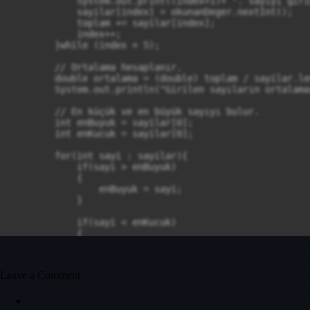
            System.out.print((index+1)+ ". sayiyi girin
            sayilar[index] = okunanDeger.nextInt();

            toplam += sayilar[index];

            index++;

        }while (index < 5);

        // Ortalama hesaplanır.

        double ortalama = (double) toplam / sayilar.len
        System.out.println("Girilen sayıların ortalama
        // En küçük ve en büyük sayıyı bulur.

        int enBuyuk = sayilar[0];

        int enKucuk = sayilar[0];

        for(int sayi : sayilar){

            if(sayi > enBuyuk)

            {

                enBuyuk = sayi;

            }

            if(sayi < enKucuk)

            {

                enKucuk = sayi;

            }

        }

Leave a Comment
        System.out.println("En büyük sayı: "+ enBuyuk);
        System.out.println("En küçük sayı: "+ enKucuk);