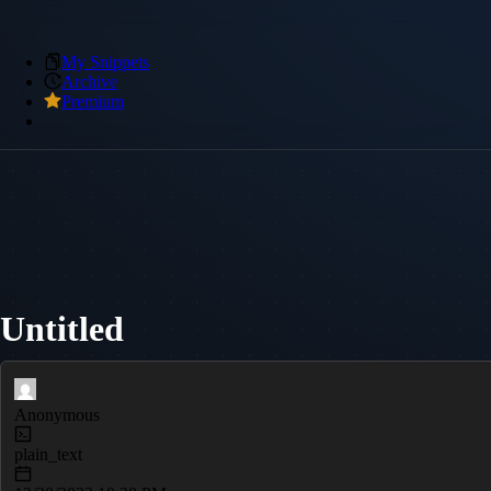
My Snippets
Archive
Premium
Untitled
Anonymous
plain_text