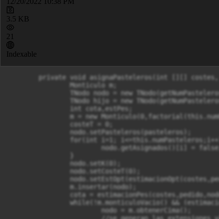
12/20/2022 10:38 PM
3.5 KB
21
Indexable
	private void asignaPasteleros(int [][] costes, int[] pedido, int[] pasteleros, int costeT) throws CloneNotSupportedException {

		Monticulo m;

		TNodo nodo = new TNodo(getNumPasteleros());

		TNodo hijo = new TNodo(getNumPasteleros());

		int cota,estPes;

		m = new Monticulo(0,factorial(this.numPasteleros));

		costeT = 0;

		nodo.setPasteleros(pasteleros);

		for(int i=1; i<=this.numPasteleros;i++) {

			nodo.getAsignados()[i] = false;

		}

		nodo.setK(0);

		nodo.setCosteT(0);

		nodo.setEstOpt(estimacionOpt(costes,pedido,nodo.getK(),nodo.getCosteT()));

		m.insertar(nodo);

		cota = estimacionPes(costes,pedido,nodo.getK(),nodo.getCosteT());

		while(!m.monticuloVacio() && (estimacionOpt(costes,pedido,m.primero().getK(),m.primero().getCosteT()) <= cota)) {

			nodo = m.obtenerCima();

			//se generan las extensiones válidas del nodo.Para cada pastelero no asignado se crea un nodo.
