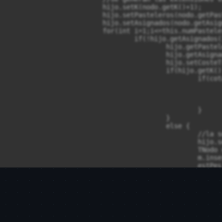
			hijo.setK(nodo.getK()+1);

			hijo.setPasteleros(nodo.getPasteleros());

			hijo.setAsignados(nodo.getAsignados());

			for(int i=1;i<=this.numPasteleros;i++) {

				if(!hijo.getAsignados()[i]) {

					hijo.getPasteleros()[hijo.getK()] = i;

					hijo.getAsignados()[i] = true;

					hijo.setCosteT(nodo.getCosteT()+costes[i][pedido[hijo.getK()]]);

					if(hijo.getK() == this.numPasteleros) {

						if(cota >= hijo.getCosteT()) {

							pasteleros = hijo.getPasteleros()
							costeT = hijo.getCosteT()
							cota = costeT;
						}

					}

					else {

						//la solució no está completa

						hijo.setEstOpt(estimacionOpt(costes,pedido,hijo.getK(),hijo.getCosteT()));

						TNodo clon = (TNodo)hijo.clone();

						m.insertar(clon);

						estPes = estimacionPes(costes,pedido,hijo.getK(),hijo.getCosteT());

						if(cota > estPes) {

							cota = estPes;
						}

					}

					hijo.getAsignados()[i] = false;

				}

				debug();
