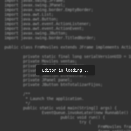
import javax.swing.JFrame;

import javax.swing.JPanel;

import javax.swing.border.EmptyBorder;

import java.awt.List;

import java.awt.Button;

import java.awt.event.ActionListener;

import java.awt.event.ActionEvent;

import javax.swing.JButton;

import javax.swing.border.TitledBorder;

public class FrmMoviles extends JFrame implements Acti
	private static final long serialVersionUID = 1L;

	private Moviles ventas;

	private JPanel contentPane;

Editor is loading...
	private List listResultado;

	private JButton btnMostrar;

	private JPanel panel;

	private JButton btnTotalizarFijos;

	/**

	 * Launch the application.

	 */

	public static void main(String[] args) {

		EventQueue.invokeLater(new Runnable() {

			public void run() {

				try {

					FrmMoviles frame = new FrmMoviles();
