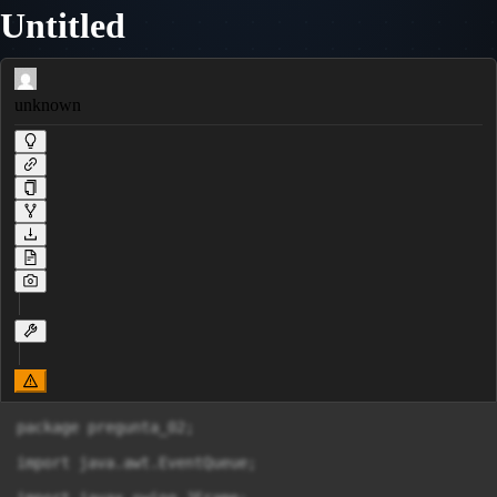
Untitled
unknown
package pregunta_02;

import java.awt.EventQueue;
