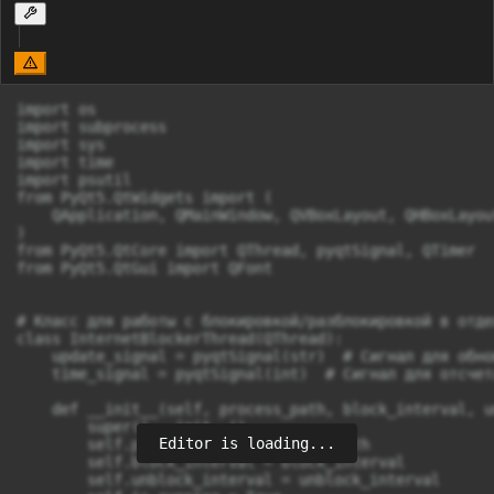
import os

import subprocess

import sys

import time

import psutil

from PyQt5.QtWidgets import (

    QApplication, QMainWindow, QVBoxLayout, QHBoxLayou
)

from PyQt5.QtCore import QThread, pyqtSignal, QTimer

from PyQt5.QtGui import QFont

# Класс для работы с блокировкой/разблокировкой в отде
class InternetBlockerThread(QThread):

    update_signal = pyqtSignal(str)  # Сигнал для обно
    time_signal = pyqtSignal(int)  # Сигнал для отсчет
    def __init__(self, process_path, block_interval, u
        super().__init__()

Editor is loading...
        self.process_path = process_path

        self.block_interval = block_interval

        self.unblock_interval = unblock_interval
