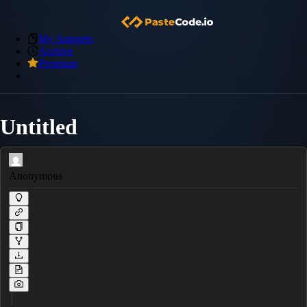
My Snippets
Archive
Premium
Untitled
Anonymous