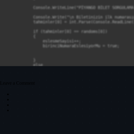
            Console.WriteLine("PİYANGO BİLET SORGULAMA
            Console.Write("\n Biletinizin ilk numarası
            tahminler[0] = int.Parse(Console.ReadLine()
            if (tahminler[0] == randoms[0])

            {

                eslesmeSayisi++;

                birinciNumaraEslesiyorMu = true;

            }

            else

            {

                birinciNumaraEslesiyorMu = false;

            }

Leave a Comment
            Console.Write("\n Biletinizin ikinci numar
            tahminler[1] = int.Parse(Console.ReadLine()
            if (tahminler[1] == randoms[1])

            {

                eslesmeSayisi++;

                ikinciNumaraEslesiyorMu = true;
