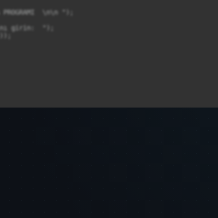
 PROGRAMI  \n\n ");

nı girin:  ");

);

asını girin:  ");

);
