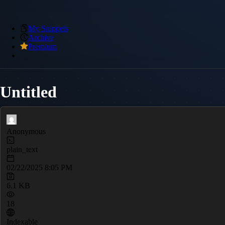
My Snippets
Archive
Premium
Untitled
Anonymous
plain_text
02/22/2025 8:05 PM
6.1 KB
18
Indexable