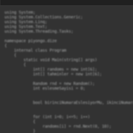
using System;

using System.Collections.Generic;

using System.Linq;

using System.Text;

using System.Threading.Tasks;

namespace piyongo.dize

{

    internal class Program

    {

        static void Main(string[] args)

        {

            int[] randoms = new int[6];

            int[] tahminler = new int[6];

            Random rnd = new Random();

            int eslesmeSayisi = 0;

            bool birinciNumaraEslesiyorMu, ikinciNumar
            for (int i=0; i<=5; i++)

            {

                randoms[i] = rnd.Next(0, 10);

            }
