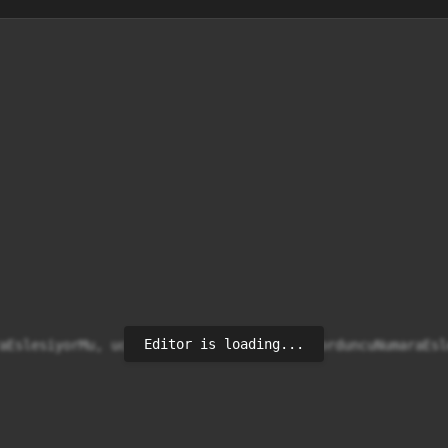
Editor is loading...
aEslesiyorMu, ucuncuNumaraEslesiyorMu, dorduncuNumaraEsl