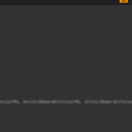
esiyorMu, besinciNumaraEslesiyorMu, altinciNumaraEslesiyo