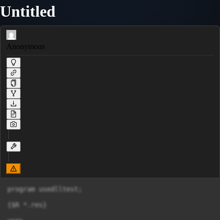
Untitled
Anonymous
program usedlltest;

{$R *.res}
