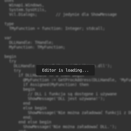
uses

  Winapi.Windows,

  System.SysUtils,

  Vcl.Dialogs;        // jedynie dla ShowMessage

type

  TMyFunction = function: Integer; stdcall;

var

  DLLHandle: THandle;

  MyFunction: TMyFunction;

begin

  try

    DLLHandle := LoadLibrary('MyLibrary.dll');

Editor is loading...
    try

      if DLLHandle <> 0 then begin

        @MyFunction := GetProcAddress(DLLHandle, 'MyFu
        if Assigned(MyFunction) then

        begin

          // DLL i funkcja są dostępne i używane

          ShowMessage('DLL jest używana!');

        end

        else begin

          ShowMessage('Nie można załadować funkcji z DL
        end;

      end else begin

        ShowMessage('Nie można załadować DLL.');
