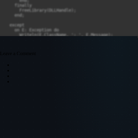
      end;

    finally

      FreeLibrary(DLLHandle);

    end;

  except

    on E: Exception do

      Writeln(E.ClassName, ': ', E.Message);

  end;

Leave a Comment