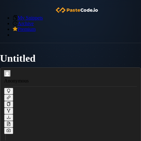
My Snippets
Archive
Premium
Untitled
Anonymous