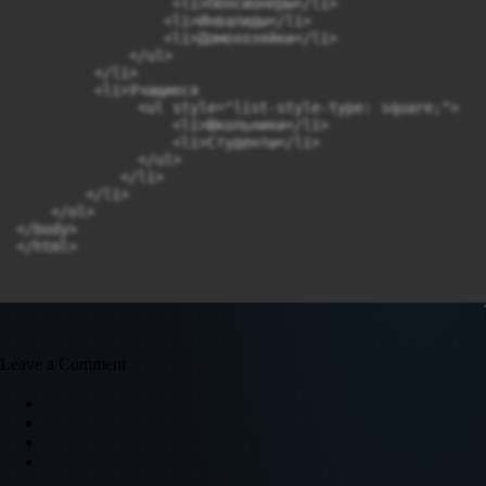
                  <li>Пенсионеры</li>

                 <li>Инвалиды</li>

                 <li>Домохозяйки</li>

             </ul>

         </li>

         <li>Учащиеся

              <ul style="list-style-type: square;">

                  <li>Школьники</li>

                  <li>Студенты</li>

              </ul>

            </li>

        </li>

    </ol>

</body>

Leave a Comment