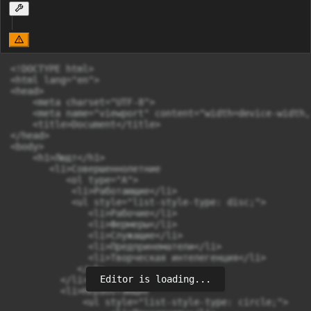
<!DOCTYPE html>

<html lang="en">

<head>

    <meta charset="UTF-8">

    <meta name="viewport" content="width=device-width,
    <title>Document</title>

</head>

<body>

    <h1>Людт</h1>

       <li>Совершеннолетние

          <ol type="A">

           <li>Работающие</li>

           <ul style="list-style-type: disc;">

              <li>Рабочие</li>

              <li>Фермеры</li>

              <li>Служащие</li>

              <li>Предпринематели</li>

              <li>Творческая интелегенция</li>

            </ul>

Editor is loading...
         </li>

         <li>Неработающие

             <ul style="list-style-type: circle;">
