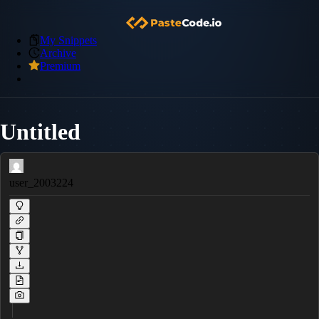
My Snippets
Archive
Premium
Untitled
user_2003224