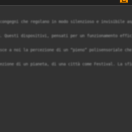
congegni che regolano in modo silenzioso e invisibile as
. Questi dispositivi, pensati per un funzionamento effic
sce a noi la percezione di un “pieno” polisensoriale che
ezione di un pianeta, di una città come Festival. La sfi