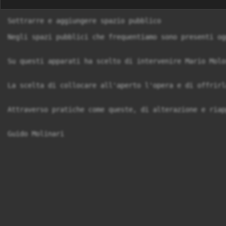
Sottrarre e aggiungere spazio pubblico

Negli spazi pubblici che frequentiamo sono presenti og
Su questi apparati ha scelto di intervenire Mario Molo
La scelta di collocare all'aperto l'opera e di offrirl
Attraverso pratiche come queste, di alterazione e riap
Guido Molinari