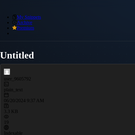
My Snippets
Archive
Premium
Untitled
user_9605792
plain_text
06/20/2024 9:37 AM
3.3 KB
19
Indexable