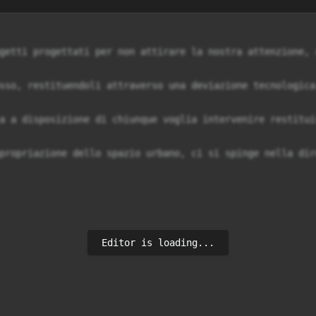
getti progettati per non attirare la nostra attenzione, 
sso, restituendoli attraverso una deviazione tecnologica
a a disposizione di chiunque voglia intervenire restitui
propriazione dello spazio urbano, ci si spinge nella dir
Editor is loading...