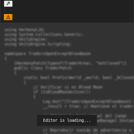
using HarmonyLib;

using System.Collections.Generic;

using UnityEngine;

using UnityEngine.Scripting;

namespace TradersOpenExceptBloodmoon

{

    [HarmonyPatch(typeof(TraderArea), "SetClosed")]

    public class TraderPatch

    {

        static bool Prefix(World _world, bool _bClosed
        {

            // Verificar si es Blood Moon

            if (IsBloodMoonActive())

            {

                Log.Out("[TradersOpenExceptBloodmoon] 
                __result = true; // Mantiene el trader
                // Obtener la hora actual del juego

Editor is loading...
                float currentHour = GameManager.Instan
                // Reproducir sonido de advertencia a 