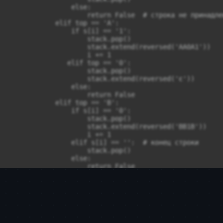
                else:

                    return False  # строка не принадле
            elif top == 'A':

                if s[i] == '1':

                    stack.pop()

                    stack.extend(reversed('AA0A1'))

                    i += 1

               elif top == '0':

                    stack.pop()

                    stack.extend(reversed('ε'))

                else:

                    return False

            elif top == 'B':

                if s[i] == '0':

                    stack.pop()

                    stack.extend(reversed('BB1B'))

                    i += 1

                elif s[i] == '':  # конец строки

                    stack.pop()

                else:

                    return False

            elif top == 'C':

                if s[i] == '0':

                    stack.pop()

                    stack.extend(reversed('CX'))

                    i += 1

                elif s[i] == '':  # конец строки

                    stack.pop()
