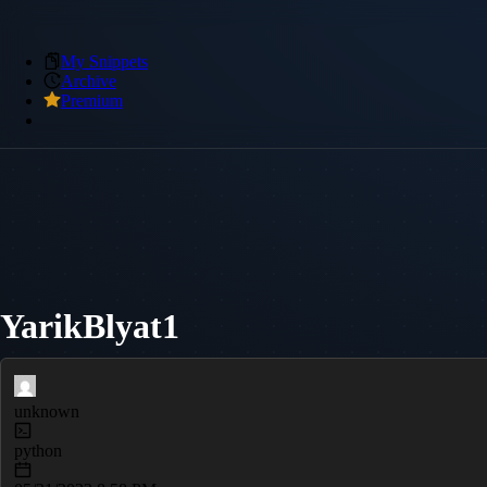
My Snippets
Archive
Premium
YarikBlyat1
unknown
python