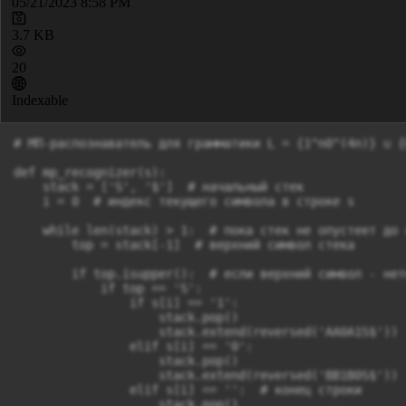
05/21/2023 8:58 PM
3.7 KB
20
Indexable
# МП-распознаватель для грамматики L = {1^n0^(4n)} ∪ {
def mp_recognizer(s):

    stack = ['S', '$']  # начальный стек

    i = 0  # индекс текущего символа в строке s

    while len(stack) > 1:  # пока стек не опустеет до 
        top = stack[-1]  # верхний символ стека

        if top.isupper():  # если верхний символ - нет
            if top == 'S':

                if s[i] == '1':

                    stack.pop()

                    stack.extend(reversed('AA0A1S$'))

                elif s[i] == '0':

                    stack.pop()

                    stack.extend(reversed('BB1B0S$'))

                elif s[i] == '':  # конец строки

                    stack.pop()
