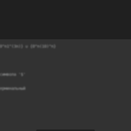
0^n1^(3n)} ∪ {0^n(10)^n}

символа '$'

ерминальный
