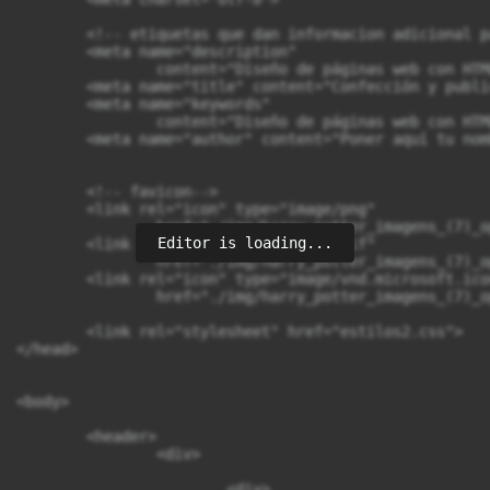
	<!-- etiquetas que dan informacion adicional para el buscador -->

	<meta name="description"

		content="Diseño de páginas web con HTML, CSS, JavaScript">

	<meta name="title" content="Confección y publicación de páginas web">

	<meta name="keywords"

		content="Diseño de páginas web con HTML, CSS, JavaScript">

	<meta name="author" content="Poner aquí tu nombre">

	<!-- favicon-->

	<link rel="icon" type="image/png"

		href="./img/harry_potter_imagens_(7)_opt.png">

Editor is loading...
	<link rel="icon" type="image/gif"

		href="./img/harry_potter_imagens_(7)_opt.gif">

	<link rel="icon" type="image/vnd.microsoft.icon"

		href="./img/harry_potter_imagens_(7)_opt.ico">

	<link rel="stylesheet" href="estilos2.css">

</head>

<body>

	<header>

		<div>

			<div>
