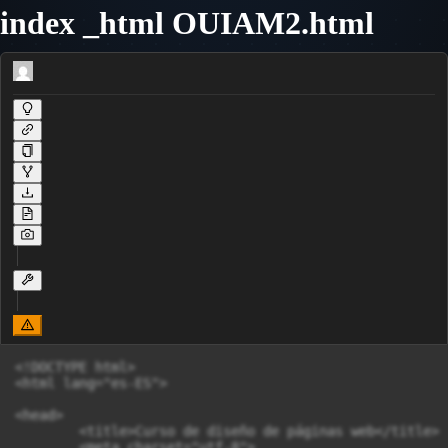
index _html OUIAM2.html
<!DOCTYPE html>

<html lang="es-ES">

<head>

	<title>Curso de diseño de páginas web</title>

	<meta charset="utf-8">
