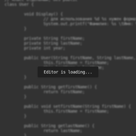
class User {

	void Display() {

		// для использования %d %s нужен форматированный вывод - это метод printf

		System.out.printf("Фамилия: %s \tИмя: %s \tВозраст: %d\n", firstName, lastName, year);

	}

	private String firstName;

	private String lastName;

	private int year;

	public User(String firstName, String lastName, int year) {

		this.firstName = firstName;

		this.lastName = lastName;

Editor is loading...
		this.year = year;

	}

	public String getfirstName() {

		return firstName;

	}

	public void setfirstName(String firstName) {

		this.firstName = firstName;

	}

	public String getlastName() {

		return lastName;

	}
