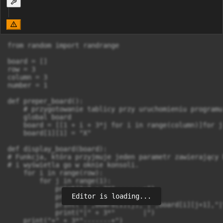
from random import randrange

board = []

row = 3

column = 3

number = 1

def preper_board():

    # przygotowanie tablicy przy uruchomieniu programu

    global board

    board = [[1 + i + 3*j for i in range(column)]for j
    board[1][1] = "X"

def display_board(board):

# Funkcja, która przyjmuje jeden parametr zawierający 
# i wyświetla go w oknie konsoli.

    for i in range(row):

        for j in range(1):

            print("+" + 3*"-------+")

Editor is loading...
            print("|" + 3*"       |")

            print("|",board[i][j],"|",board[i][j+1],"|
            print("|" + 3*"       |")

    print("+" + 3*"-------+")    
