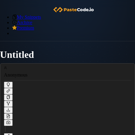
My Snippets
Archive
Premium
Untitled
Anonymous