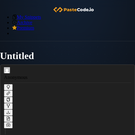
My Snippets
Archive
Premium
Untitled
Anonymous