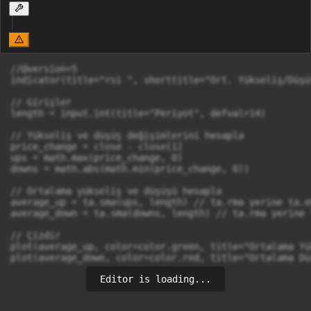
//@version=5

indicator(title="rsi ", shorttitle="Ort. Yükseliş/Düşü
// Girişler

length = input.int(title="Periyot", defval=14)

// Yükseliş ve düşüş değişimlerini hesapla

price_change = close - close[1]

ups = math.max(price_change, 0)

downs = math.abs(math.min(price_change, 0))

// Ortalama yükseliş ve düşüşü hesapla

average_up = ta.sma(ups, length) // ta.rma yerine ta.em
average_down = ta.sma(downs, length) // ta.rma yerine t
// Çizdir

plot(average_up, color=color.green, title="Ortalama Yü
plot(average_down, color=color.red, title="Ortalama Dü
Editor is loading...