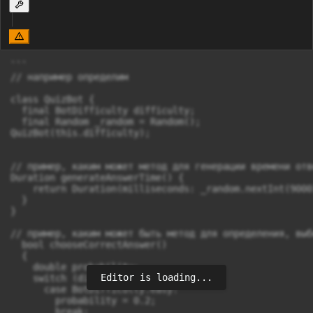
```

// например определим

class QuizBot {

  final BotDifficulty difficulty;

  final Random _random = Random();

QuizBot(this.difficulty);

// пример, каким может метод для генерации времени отв
Duration generateAnswerTime() {

    return Duration(milliseconds: _random.nextInt(9000
  }

}

// пример, каким может быть метод для определения, выб
  bool chooseCorrectAnswer() 

  {

    double probability;

Editor is loading...
    switch (difficulty) {

      case BotDifficulty.easy:

        probability = 0.2;

        break;
