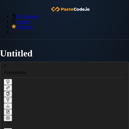
My Snippets
Archive
Premium
Untitled
Anonymous