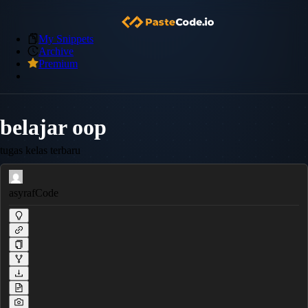
My Snippets
Archive
Premium
belajar oop
tugas kelas terbaru
asyrafCode