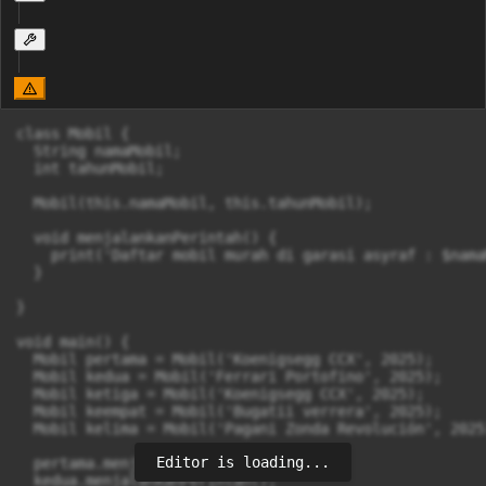
class Mobil {

  String namaMobil;

  int tahunMobil;

  Mobil(this.namaMobil, this.tahunMobil);

  void menjalankanPerintah() {

    print('Daftar mobil murah di garasi asyraf : $nama
  }

}

void main() {

  Mobil pertama = Mobil('Koenigsegg CCX', 2025);

  Mobil kedua = Mobil('Ferrari Portofino', 2025);

  Mobil ketiga = Mobil('Koenigsegg CCX', 2025);

  Mobil keempat = Mobil('Bugatii verrera', 2025);

  Mobil kelima = Mobil('Pagani Zonda Revolución', 2025)
Editor is loading...
  pertama.menjalankanPerintah();

  kedua.menjalankanPerintah();
