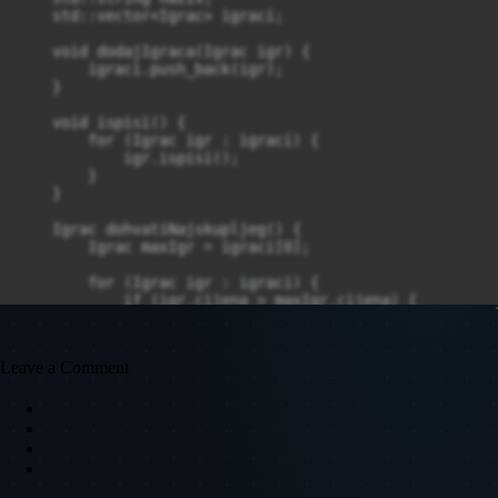
    std::vector<Igrac> igraci;

    void dodajIgraca(Igrac igr) {

        igraci.push_back(igr);

    }

    void ispisi() {

        for (Igrac igr : igraci) {

            igr.ispisi();

        }

    } 

    Igrac dohvatiNajskupljeg() {

        Igrac maxIgr = igraci[0];

        for (Igrac igr : igraci) {

            if (igr.cijena > maxIgr.cijena) {

                maxIgr = igr;

            }

        }

Leave a Comment
        return maxIgr;

    }

    int ukupnaCijena() {

        int sum = 0;

        for (Igrac igr : igraci) {
