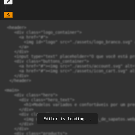
 <header>

    <div class="logo_container">

      <a href="#">

        <img id="logo" src="./assets/logo_branco.svg" 
      </a>

    </div>

    <input type="text" placeholder="O que você está pr
    <div class="buttons_container">

      <a href="#"><img src="./assets/account.svg" alt=
      <a href="#"><img src="./assets/icon_cart.svg" al
    </div>

  </header>

<main>

    <div class="hero">

      <div class="hero_text">

        <h1>Modelos variados e confortáveis por um pre
      </div>

      <div class="hero_image">

Editor is loading...
        <img src="../assets/prateleiras_de_sapatos.web
      </div>

    </div>

    <div class="products">
