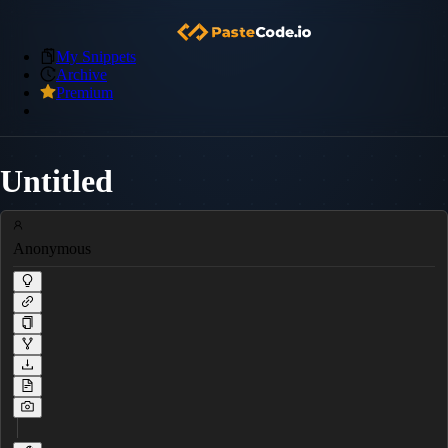
My Snippets
Archive
Premium
Untitled
Anonymous