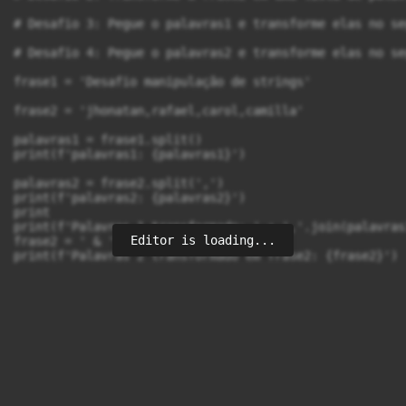
# Desafio 3: Pegue o palavras1 e transforme elas no se
# Desafio 4: Pegue o palavras2 e transforme elas no se
frase1 = 'Desafio manipulação de strings'

frase2 = 'jhonatan,rafael,carol,camilla'

palavras1 = frase1.split()

print(f'palavras1: {palavras1}')

palavras2 = frase2.split(',')

print(f'palavras2: {palavras2}')

print

print(f'Palavras 1 transformado: ' + ','.join(palavras1
Editor is loading...
frase2 = ' & '.join(palavras2)
