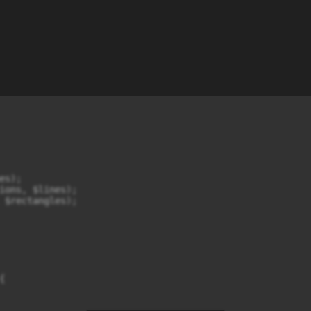
s);

ions, $lines);

 $rectangles);


