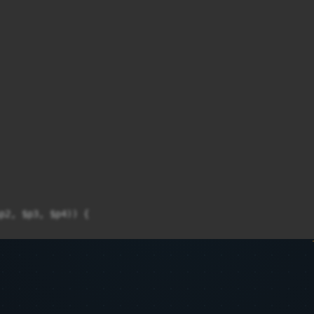
p2, $p3, $p4)) {
