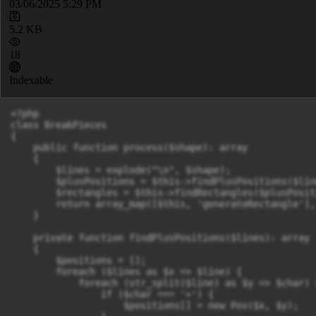
03/06/2025 5:29 PM
5.2 KB
18
Indexable
<?php

class BreakPieces

{

    public function process($shape): array

    {

        $lines = explode("\n", $shape);

        $plusPositions = $this->findPlusPositions($line
        $rectangles = $this->findRectangles($plusPosit
        return array_map([$this, 'generateRectangle'],
    }

    private function findPlusPositions($lines): array

    {

        $positions = [];

        foreach ($lines as $x => $line) {

            foreach (str_split($line) as $y => $char) {
                if ($char === '+') {

                    $positions[] = new Pos($x, $y);
