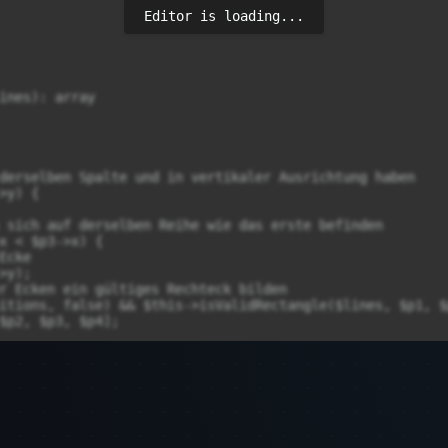
Editor is loading...
ines): array

derselben Spalte und in vertikaler Ausrichtung haben

y) {

 sich auf derselben Reihe wie das erste befinden

x < $p3->x) {

cke

y);

r Ecken ein gültiges Rechteck bilden

itions, false) && $this->isValidRectangle($lines, $p1, $
$p2, $p3, $p4];
