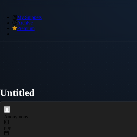
My Snippets
Archive
Premium
Untitled
Anonymous
php