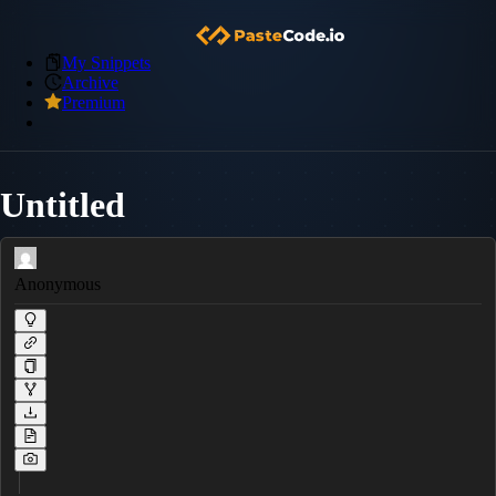
My Snippets
Archive
Premium
Untitled
Anonymous