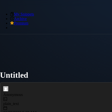
My Snippets
Archive
Premium
Untitled
Anonymous
plain_text