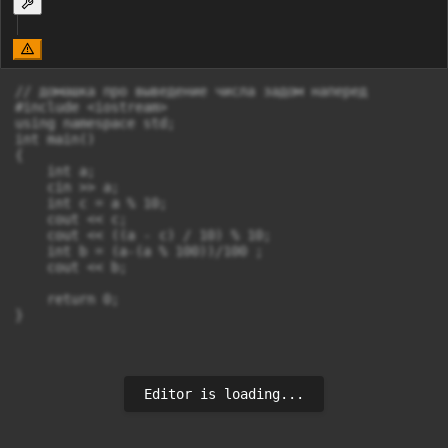
// домашка про выведение числа задом наперед

#include <iostream>

using namespace std;

int main()

{

    int a;

    cin >> a;

    int c = a % 10;

    cout << c;

    cout << ((a - c) / 10) % 10;

    int b = (a-(a % 100))/100 ;

    cout << b;

    return 0;

Editor is loading...