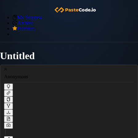
My Snippets
Archive
Premium
Untitled
Anonymous