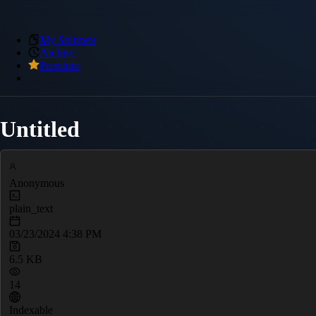
My Snippets
Archive
Premium
Untitled
Anonymous
plain_text
03/23/2024 4:38 PM
6.5 KB
14
Indexable