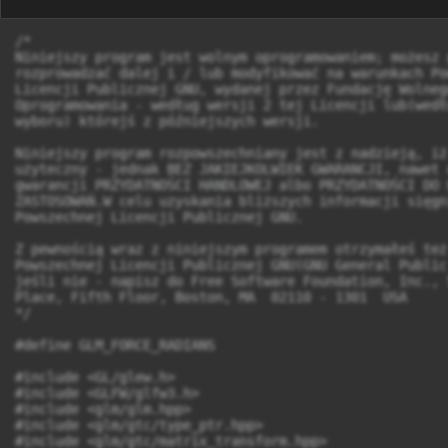
/*

Niniejszy program jest wolnym oprogramowaniem; możesz g
rozprowadzać dalej i / lub modyfikować na warunkach Po
Licencji Publicznej GNU, wydanej przez Fundację Wolnego
Oprogramowania - według wersji 2 tej Licencji lub(wedł
wyboru) którejś z późniejszych wersji.

Niniejszy program rozpowszechniany jest z nadzieją, iż
użyteczny - jednak BEZ JAKIEJKOLWIEK GWARANCJI, nawet 
gwarancji PRZYDATNOŚCI HANDLOWEJ albo PRZYDATNOŚCI DO 
ZASTOSOWAŃ.W celu uzyskania bliższych informacji sięgni
Powszechnej Licencji Publicznej GNU.

Z pewnością wraz z niniejszym programem otrzymałeś też
Powszechnej Licencji Publicznej GNU(GNU General Public
jeśli nie - napisz do Free Software Foundation, Inc., 
Place, Fifth Floor, Boston, MA  02110 - 1301  USA

*/

#define GLM_FORCE_RADIANS

#include <GL/glew.h>

#include <GLFW/glfw3.h>

#include <glm/glm.hpp>

#include <glm/gtc/type_ptr.hpp>

#include <glm/gtc/matrix_transform.hpp>
