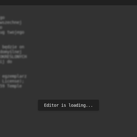
o

wszechnej



ug twojego

 będzie on

domyślnej

OKREŚLONYCH

j do

 egzemplarz

 License);

59 Temple

Editor is loading...