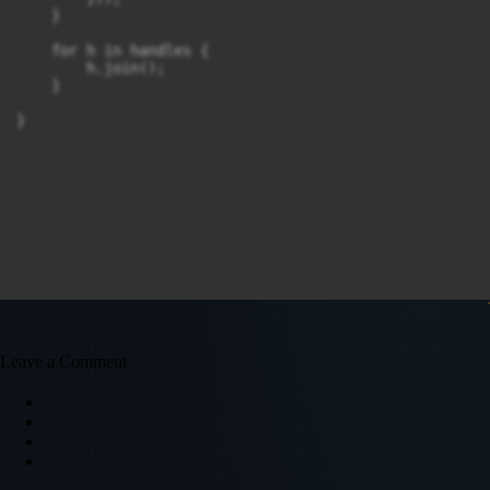
    }

    for h in handles {

        h.join();

    }

}
Leave a Comment