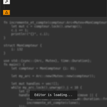
fn incremente_et_compte(compteur:Arc<Mutex<MonCompteur>
    let mut c = compteur.lock().unwrap();

    c.i += 1;

    println!("{}", c.i);

}

struct MonCompteur {

    i: i32

}

use std::{sync::{Arc, Mutex}, time::Duration};

fn main() {

    let compteur = MonCompteur {i: 0};

    let my_arc = Arc::new(Mutex::new(compteur));

    let mut handles = vec![];

    while my_arc.lock().unwrap().i < 10 {

        let clone = my_arc.clone();

Editor is loading...
        handles.push(std::thread::spawn(move || {

            std::thread::sleep(std::time::Duration::fr
            incremente_et_compte(clone);

        }));
