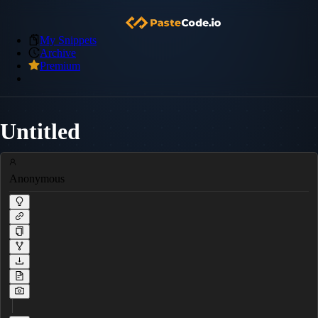
My Snippets
Archive
Premium
Untitled
Anonymous