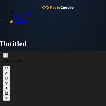
My Snippets
Archive
Premium
Untitled
Anonymous