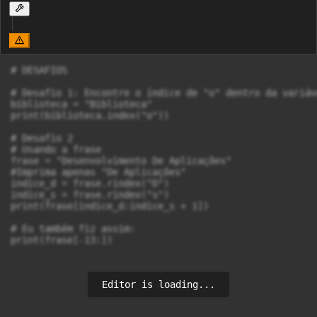
# DESAFIOS

# Desafio 1: Encontre o índice de "o" dentro da variáv
biblioteca = "Biblioteca"

print(biblioteca.index("o"))

# Desafio 2

# Usando a frase

frase = "Desenvolvimento De Aplicações"

#Imprima apenas "De Aplicações"

indice_d = frase.rindex("D")

indice_s = frase.rindex("s")

print(frase[indice_d:indice_s + 1])

# Eu também fiz assim:

print(frase[-13:])
Editor is loading...