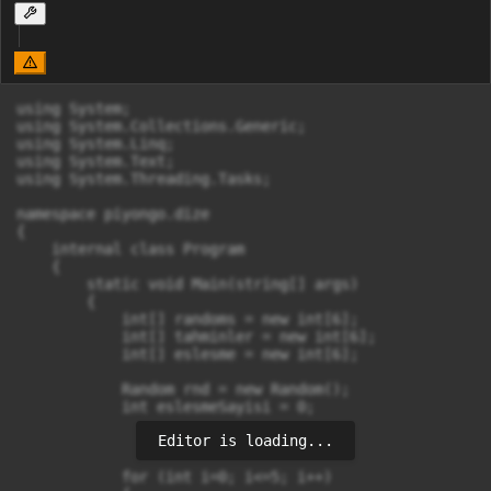
using System;

using System.Collections.Generic;

using System.Linq;

using System.Text;

using System.Threading.Tasks;

namespace piyongo.dize

{

    internal class Program

    {

        static void Main(string[] args)

        {

            int[] randoms = new int[6];

            int[] tahminler = new int[6];

            int[] eslesme = new int[6];

            Random rnd = new Random();

            int eslesmeSayisi = 0;

Editor is loading...
            for (int i=0; i<=5; i++)
