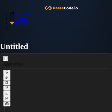
My Snippets
Archive
Premium
Untitled
Anonymous