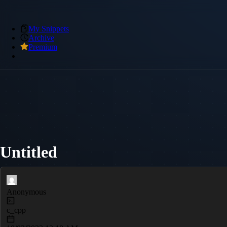
My Snippets
Archive
Premium
Untitled
Anonymous
c_cpp