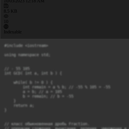
10/03/2023 12:18 AM
8.5 KB
10
Indexable
#include <iostream>

using namespace std;

// - 55 105

int GCD( int a, int b ) {

    while( b != 0 ) {

        int remain = a % b; // -55 % 105 = -55

        a = b; // a = 105

        b = remain; // b = -55

    }

    return a;

}

// класс обыкновенная дробь Fraction.

// операции сложения, вычитания, деления, умножения и 