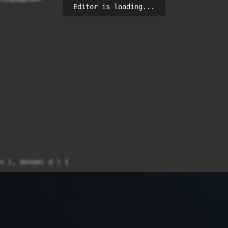
Editor is loading...
n ), denom( d ) {


