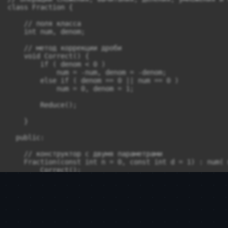
class Fraction {

    // поля класса

    int num, denom;

    // метод коррекции дроби

    void Correct() {

        if ( denom < 0 )

            num = -num, denom = -denom;

        else if ( denom == 0 || num == 0 )

            num = 0, denom = 1;

        Reduce();

    }

  public:

    // конструктор с двумя параметрами

    Fraction(const int n = 0, const int d = 1) : num( 
        Correct();

    }

    // метод сокращения дроби

    void Reduce() {

        int gcd = GCD( num, denom ); // 10 / 50 = 1 / 5
        num /= gcd, denom /= gcd;
