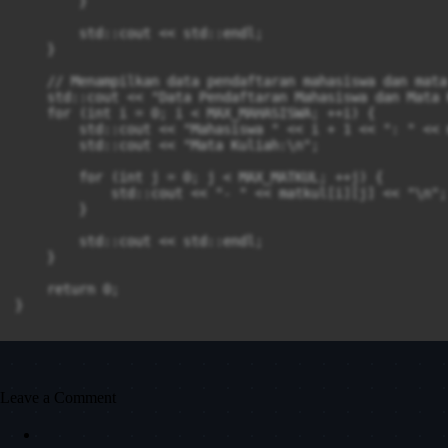
        }

        std::cout << std::endl;

    }

    // Menampilkan data pendaftaran mahasiswa dan mata 
    std::cout << "Data Pendaftaran Mahasiswa dan Mata 
    for (int i = 0; i < MAX_MAHASISWA; ++i) {

        std::cout << "Mahasiswa " << i + 1 << ": " << 
        std::cout << "Mata Kuliah:\n";

        for (int j = 0; j < MAX_MATKUL; ++j) {

            std::cout << "- " << matkul[i][j] << "\n";

        }

        std::cout << std::endl;

    }

    return 0;

Leave a Comment