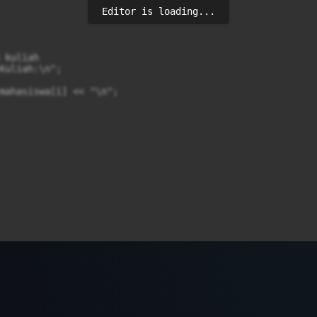
Editor is loading...
kuliah

Kuliah:\n";

mahasiswa[i] << "\n";
