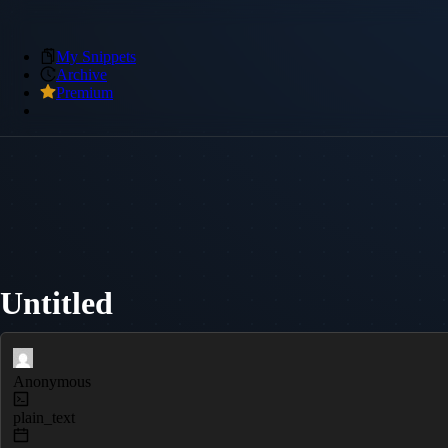
My Snippets
Archive
Premium
Untitled
Anonymous
plain_text