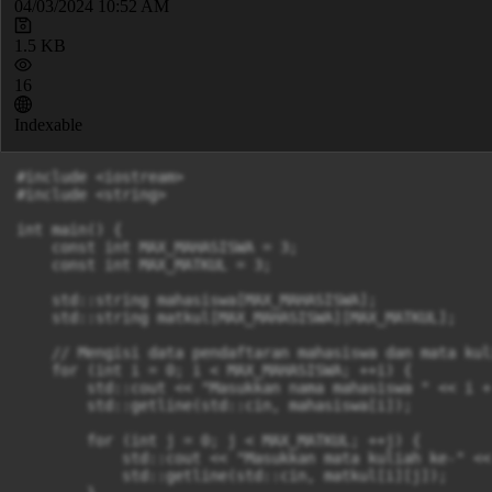
04/03/2024 10:52 AM
1.5 KB
16
Indexable
#include <iostream>

#include <string>

int main() {

    const int MAX_MAHASISWA = 3;

    const int MAX_MATKUL = 3;

    std::string mahasiswa[MAX_MAHASISWA];

    std::string matkul[MAX_MAHASISWA][MAX_MATKUL];

    // Mengisi data pendaftaran mahasiswa dan mata kuli
    for (int i = 0; i < MAX_MAHASISWA; ++i) {

        std::cout << "Masukkan nama mahasiswa " << i +
        std::getline(std::cin, mahasiswa[i]);

        for (int j = 0; j < MAX_MATKUL; ++j) {

            std::cout << "Masukkan mata kuliah ke-" <<
            std::getline(std::cin, matkul[i][j]);
