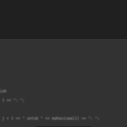
ah

 1 << ": ";

 j + 1 << " untuk " << mahasiswa[i] << ": ";
