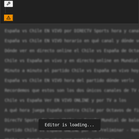
España vs Chile EN VIVO por DIRECTV Sports hora y cana
España vs Chile EN VIVO horario en qué canal y dónde v
Dónde ver en directo online el Chile vs España de Octa
Chile vs España en vivo y en directo online en Mundial
Minuto a minuto el partido Chile vs España en vivo hoy
España vs Chile EN VIVO hora del partido dónde verlo

Recordemos que estos son los dos únicos canales de TV 
Chile vs España Ver EN VIVO ONLINE y por TV a los

A qué hora juega España contra Chile por Octavos de fi
DirecTV Sports En Vivo Chile vs España Mundial de balon
Editor is loading...
Partido Chile vs España ONLINE por la Preliminar - Ron