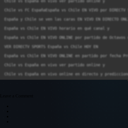
Chile vs España en vivo ver partido online y

Chile vs FC EspañaEspaña vs Chile EN VIVO por DIRECTV 
España y Chile se ven las caras EN VIVO EN DIRECTO ONL
España vs Chile EN VIVO horario en qué canal y

España vs Chile EN VIVO ONLINE por partido de Octavos 
VER DIRECTV SPORTS España vs Chile HOY EN

España vs Chile EN VIVO ONLINE en partido por fecha Pr
Chile vs España en vivo ver partido online y

Chile vs España en vivo online en directo y prediccion
Chile vs España EN VIVO ONLINE

Chile vs España EN VIVO ONLINE Preliminar - Ronda 1 de
Leave a Comment
Cuándo y dónde ver el partido de Mundial de balonmano 
Estos son los horarios y canales de televisión que ret
Chile vs España EN VIVO ¿cómo ver Mundial de balonmano