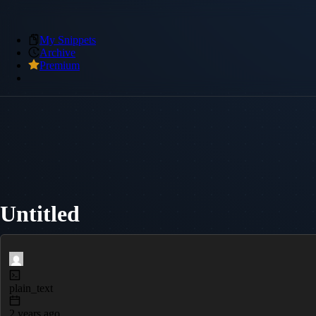
My Snippets
Archive
Premium
Untitled
plain_text
2 years ago