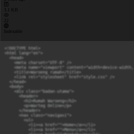
3.1 KB
22
Indexable
<!DOCTYPE html>

<html lang="en">

  <head>

    <meta charset="UTF-8" />

    <meta name="viewport" content="width=device-width,
    <title>Waroeng rumah</title>

    <link rel="stylesheet" href="style.css" />

  </head>

  <body>

    <div class="badan-utama">

      <header>

        <h2>Rumah Waroeng</h2>

        <p>Warteg Online</p>

      </header>

      <nav class="navigasi">

        <ul>

          <li><a href="">Home</a></li>

          <li><a href="">Menu</a></li>
