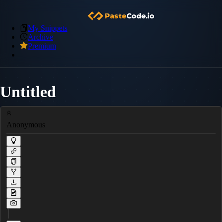
My Snippets
Archive
Premium
Untitled
Anonymous