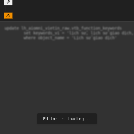
update lh_aiomni_vietin_raw.vtb_function_keywords 

	set keywords_vi = 'lịch sử, lịch sử giao dịch, lịch sử chuyển tiền, giao dịch, sao kê giao dịch, tra cứu giao dịch, giao dịch đã thực hiện, nhật ký giao dịch, lịch sử tài khoản, lsgd, sao kê tk, tra cứu giao dịch, lịch sử tk, statement, transaction history, nhật ký giao dịch, txnhis, history'

	where object_name = 'Lịch sử giao dịch'
Editor is loading...