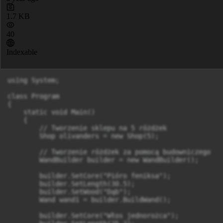
1.7 KB
40
Indexable
using System;

class Program

{

    static void Main()

    {

        // Tworzenie sklepu na 5 różdżek

        Shop olivanders = new Shop(5);

        // Tworzenie różdżek za pomocą budowniczego

        WandBuilder builder = new WandBuilder();

        builder.SetCore("Pióro feniksa");

        builder.SetLength(30.5);

        builder.SetWood("Dąb");

        Wand wand1 = builder.BuildWand();

        builder.SetCore("Włos jednorożca");
