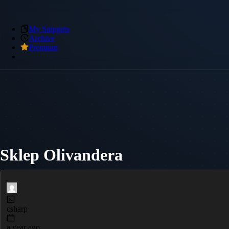
My Snippets
Archive
Premium
Sklep Olivandera
csharp
a year ago