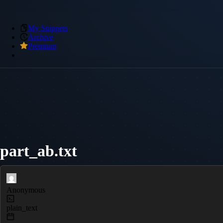
My Snippets
Archive
Premium
part_ab.txt
Anonymous
plain_text