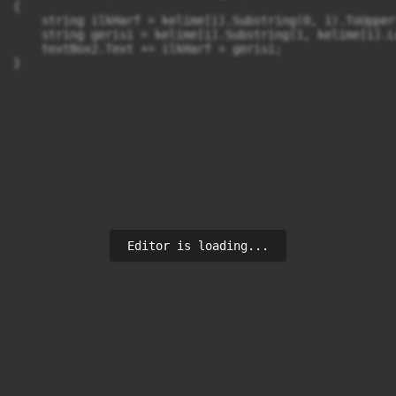
{

    string ilkHarf = kelime[i].Substring(0, 1).ToUpper(
    string gerisi = kelime[i].Substring(1, kelime[i].L
    textBox2.Text += ilkHarf + gerisi;

}
Editor is loading...