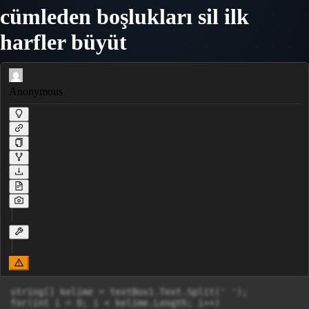
cümleden boşlukları sil ilk
harfler büyüt
Anonymous
string[] kelime = textBox1.Text.Split(' ');

for(int i = 0; i < kelime.Length; i++)
