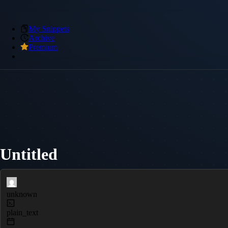
My Snippets
Archive
Premium
Untitled
unknown
plain_text