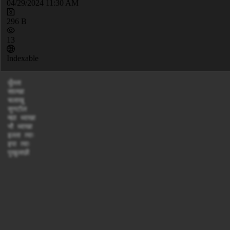
04/29/2024 11:30 AM
296 B
13
Indexable
धुँल्ला

साल्खा

चलाखु

सुनटोल

म्ह्या ध्वाखा

भौ ध्वाखा

इल्ला त्वाः

इपा त्वाः

पुखुलाछी