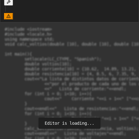
#include <iostream>

#include <locale.h>

using namespace std;

void calc_voltios(double [10], double [10], double [10]
int main(){

	setlocale(LC_CTYPE, "Spanish");

	double voltios[10];

	double corriente[10] = {10.62,  14.89, 13.21, 16.55, 18.62, 9.47, 6.58, 18.32, 12.15, 3.98};

	double resistencia[10] = {4, 8.5, 6, 7.35, 9, 15.3, 3, 5.4, 2.9, 4.8};

	cout<<"La lista de distintos datos de corriente y resistencia calcularán una nueva lista de voltajes regresados\n"

		<<"por el producto de cada uno de los datos correspondientes de corriente y resistencia."<<endl<<endl

		<<"   Lista de corriente:"<<endl;

	for (int i = 0; i<10; i++){

		cout<<"    Corriente "<<i + 1<<" ["<<corriente[i]<<"]"<<endl;

	}

	cout<<endl<<"   Lista de resistencias:"<<endl;

	for (int i = 0; i<10; i++){

		cout<<"    Resistencia "<<i + 1<<" ["<<resistencia[i]<<"]"<<endl;

Editor is loading...
	}

	calc_voltios(corriente, resistencia, voltios);

	cout<<endl<<"   Lista de voltajes"<<endl;

	for (int i = 0; i<10; i++){
