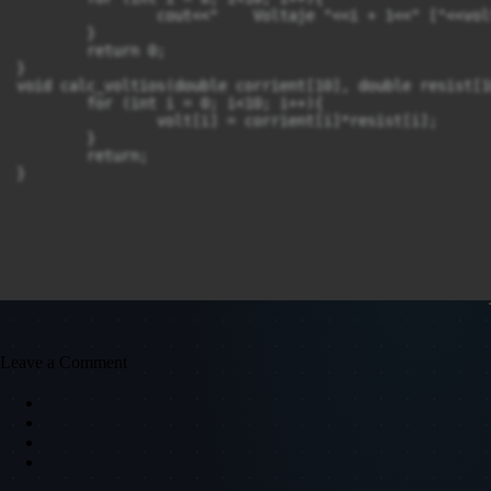
		cout<<"    Voltaje "<<i + 1<<" ["<<voltios[i]<<"]"<<endl;

	}

	return 0;

}

void calc_voltios(double corrient[10], double resist[1
	for (int i = 0; i<10; i++){

		volt[i] = corrient[i]*resist[i];

	}

	return;

}
Leave a Comment