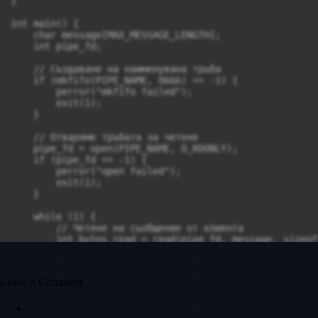
}

int main() {

    char message[MAX_MESSAGE_LENGTH];

    int pipe_fd;

    // Създаване на наименувана тръба

    if (mkfifo(PIPE_NAME, 0666) == -1) {

        perror("mkfifo failed");

        exit(1);

    }

    // Отваряме тръбата за четене

    pipe_fd = open(PIPE_NAME, O_RDONLY);

    if (pipe_fd == -1) {

        perror("open failed");

        exit(1);

    }

    while (1) {

        // Четене на съобщение от клиента

        int bytes_read = read(pipe_fd, message, sizeof
        if (bytes_read > 0) {

            message[bytes_read] = '\0'; // Добавяне на
            printf("Received message: %s\n", message);

Leave a Comment
            // Прилагане на Reverse Encryption

            reverse_encrypt(message);
