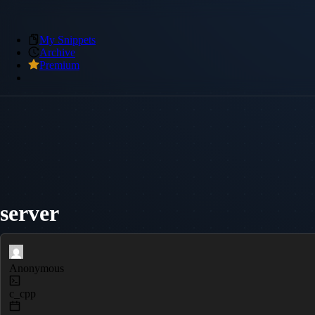
My Snippets
Archive
Premium
server
Anonymous
c_cpp