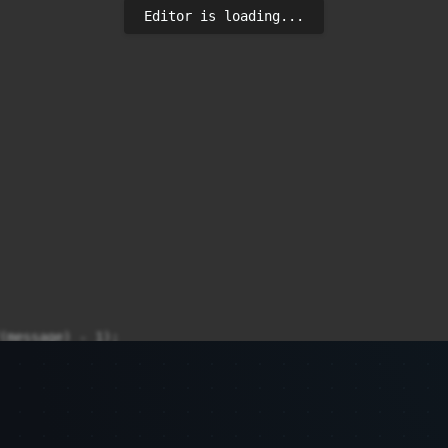
Editor is loading...
(message) - 1);

 нулев терминиращ символ
