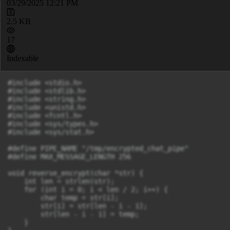
03/29/2025 12:21 PM
2.5 KB
17
Indexable
#include <stdio.h>

#include <stdlib.h>

#include <string.h>

#include <unistd.h>

#include <fcntl.h>

#include <sys/types.h>

#include <sys/stat.h>

#define PIPE_NAME "/tmp/encrypted_chat_pipe"

#define MAX_MESSAGE_LENGTH 256

void reverse_encrypt(char *str) {

    int len = strlen(str);

    for (int i = 0; i < len / 2; i++) {

        char temp = str[i];

        str[i] = str[len - i - 1];

        str[len - i - 1] = temp;

    }
