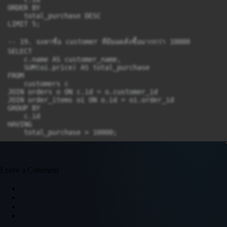
ORDER BY

    total_purchase DESC

LIMIT 5;

-- 19. จงหาชื่อ customer ที่มียอดสั่งซื้อมากกว่า 10000

SELECT

    c.name AS customer_name,

    SUM(oi.price) AS total_purchase

FROM

    customers c

JOIN orders o ON c.id = o.customer_id

JOIN order_items oi ON o.id = oi.order_id

GROUP BY

    c.id

HAVING

    total_purchase > 10000;

-- 20. แสดงชื่อเซลล์และยอดขาย เฉพาะคนที่ยอดขายมากกว่าค่าเฉ
SELECT

    e.name AS employee_name,

Leave a Comment
    SUM(oi.price) AS total_sales

FROM

    employees e

JOIN orders o ON e.id = o.employee_id

JOIN order_items oi ON o.id = oi.order_id

GROUP BY

    e.id
