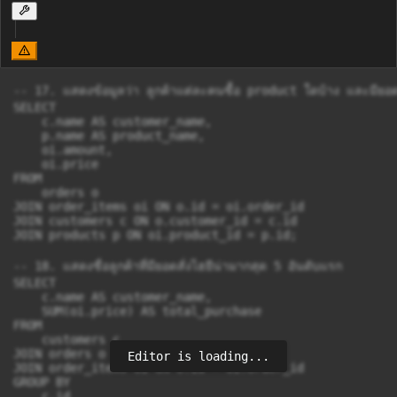
-- 17. แสดงข้อมูลว่า ลูกค้าแต่ละคนซื้อ product ใดบ้าง และมียอดส
SELECT

    c.name AS customer_name,

    p.name AS product_name,

    oi.amount,

    oi.price

FROM

    orders o

JOIN order_items oi ON o.id = oi.order_id

JOIN customers c ON o.customer_id = c.id

JOIN products p ON oi.product_id = p.id;

-- 18. แสดงชื่อลูกค้าที่มียอดสั่งไฮยีน่ามากสุด 5 อันดับแรก

SELECT

    c.name AS customer_name,

    SUM(oi.price) AS total_purchase

FROM

    customers c

JOIN orders o ON c.id = o.customer_id

Editor is loading...
JOIN order_items oi ON o.id = oi.order_id

GROUP BY

    c.id
