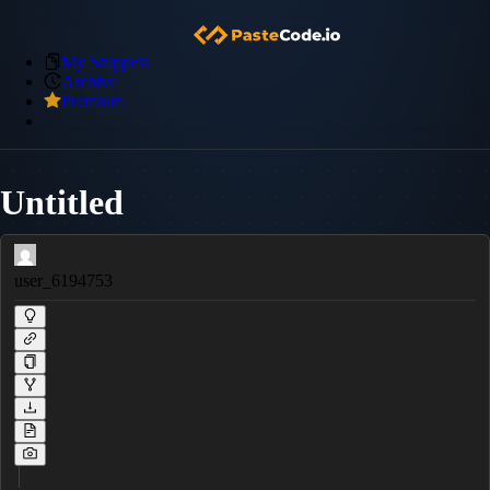
My Snippets
Archive
Premium
Untitled
user_6194753