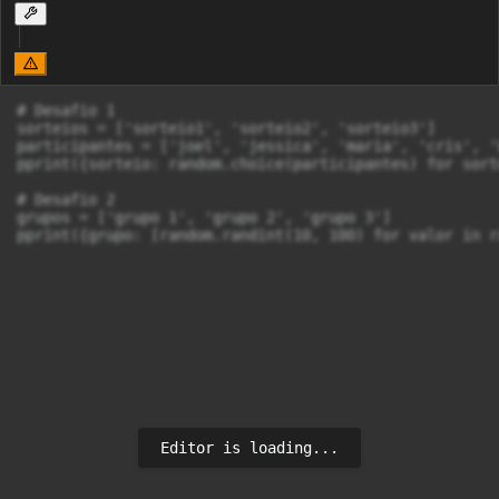
# Desafio 1

sorteios = ['sorteio1', 'sorteio2', 'sorteio3']

participantes = ['joel', 'jessica', 'maria', 'cris', '
pprint({sorteio: random.choice(participantes) for sort
# Desafio 2

grupos = ['grupo 1', 'grupo 2', 'grupo 3']

pprint({grupo: [random.randint(10, 100) for valor in r
Editor is loading...