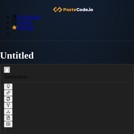
My Snippets
Archive
Premium
Untitled
Anonymous