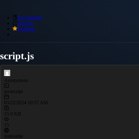
My Snippets
Archive
Premium
script.js
Anonymous
javascript
03/22/2024 10:57 AM
15.9 KB
15
Indexable