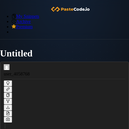
My Snippets
Archive
Premium
Untitled
user_4058768