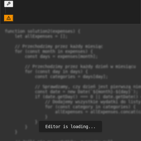
function solution2(expenses) {

    let allExpenses = [];

    // Przechodzimy przez każdy miesiąc

    for (const month in expenses) {

        const days = expenses[month];

        // Przechodzimy przez każdy dzień w miesiącu

        for (const day in days) {

            const categories = days[day];

            // Sprawdzamy, czy dzień jest pierwszą nie
            const date = new Date(`${month}-${day}`);

            if (date.getDay() === 0 || date.getDate() <
                // Dodajemy wszystkie wydatki do listy

                for (const category in categories) {

                    allExpenses = allExpenses.concat(c
                }

            }

Editor is loading...
        }

    }
