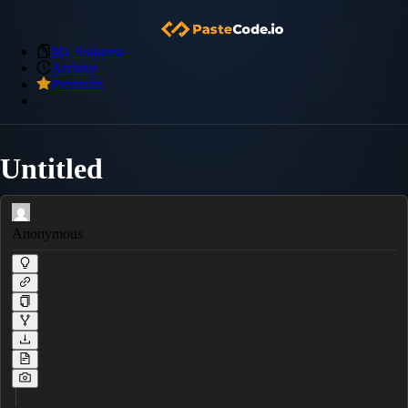
My Snippets
Archive
Premium
Untitled
Anonymous