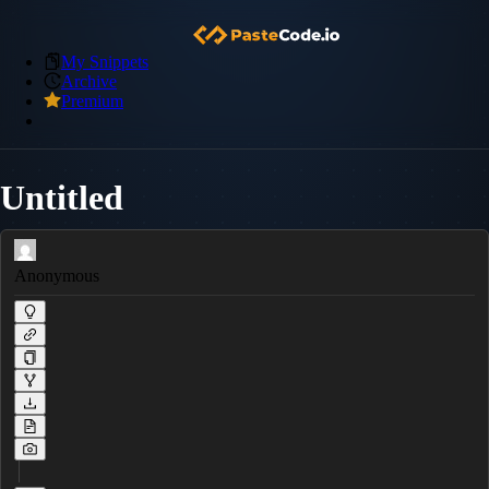
My Snippets
Archive
Premium
Untitled
Anonymous