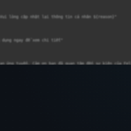
Vui lòng cập nhật lại thông tin cá nhân ${reason}"

 dụng ngay để xem chi tiết"

an ứng tuyển. Cảm ơn bạn đã quan tâm đến sự kiện của Fel
n cho sự kiện ${campaign.name}"

lòng truy cập ứng dụng để kiểm tra và xác nhận"
