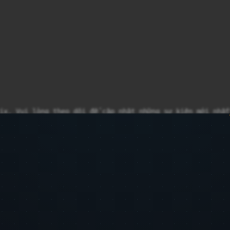
ix. Vui lòng theo dõi để cập nhật những sự kiện mới nhất"