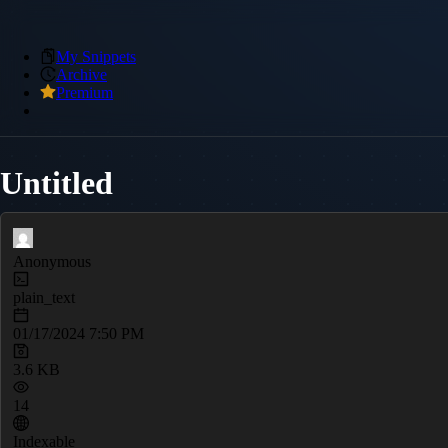
My Snippets
Archive
Premium
Untitled
Anonymous
plain_text
01/17/2024 7:50 PM
3.6 KB
14
Indexable