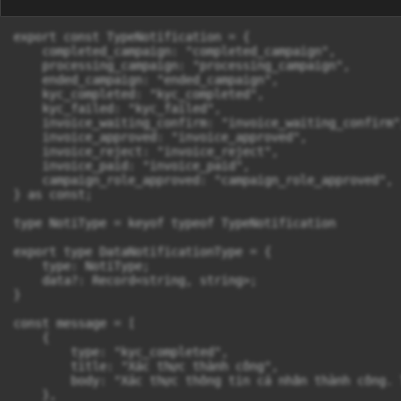
export const TypeNotification = {

    completed_campaign: "completed_campaign",

    processing_campaign: "processing_campaign",

    ended_campaign: "ended_campaign",

    kyc_completed: "kyc_completed",

    kyc_failed: "kyc_failed",

    invoice_waiting_confirm: "invoice_waiting_confirm",
    invoice_approved: "invoice_approved",

    invoice_reject: "invoice_reject",

    invoice_paid: "invoice_paid",

    campaign_role_approved: "campaign_role_approved",

} as const;

type NotiType = keyof typeof TypeNotification

export type DataNotificationType = {

    type: NotiType;

    data?: Record<string, string>;

}

const message = [

    {

        type: "kyc_completed",

        title: "Xác thực thành công",

        body: "Xác thực thông tin cá nhân thành công. 
    },
