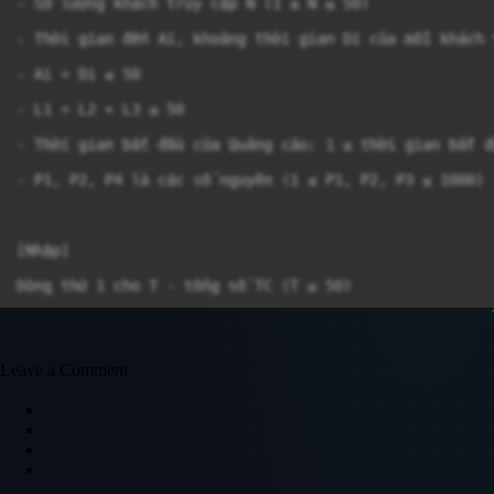
- Số lượng khách truy cập N (1 ≤ N ≤ 50)

- Thời gian đến Ai, khoảng thời gian Di của mỗi khách 
- Ai + Di ≤ 50

- L1 + L2 + L3 ≤ 50

- Thời gian bắt đầu của Quảng cáo: 1 ≤ thời gian bắt đầ
- P1, P2, P4 là các số nguyên (1 ≤ P1, P2, P3 ≤ 1000)

[Nhập]

Dòng thứ 1 cho T - tổng số TC (T ≤ 50)

Trong mỗi TC :

- Dòng thứ 1 chứa N, L1, L2, L3, P1, P2, P3 theo thứ tự
Leave a Comment
- Các dòng N tiếp theo: mỗi dòng cho biết thời gian đế
5 // Số trường hợp kiểm thử T = 5

7 1 2 3 1 2 3 // Trường hợp thử nghiệm 1 N = 7, L1 = 1