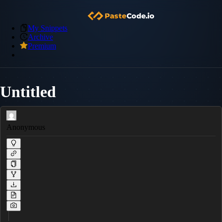
My Snippets
Archive
Premium
Untitled
Anonymous