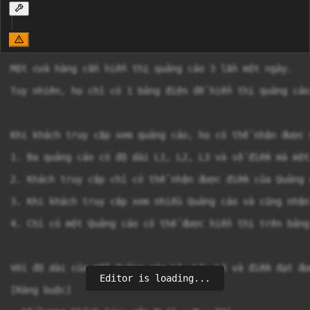
Một cửa hàng cần hiển thị quảng cáo 3 lần một ngày.

Tuy nhiên, họ chỉ có 1 bảng điện để hiển thị quảng cáo
Khi khách truy cập xem quảng cáo, họ có thể nhận được 
1. Ba quảng cáo có độ dài L1, L2, L3 và số điểm mà một
2. Khách truy cập chỉ có thể nhận được điểm của Quảng 
3. Khi khách truy cập xem nhiều Quảng cáo và cũng nhận
4. Chỉ có một Quảng cáo có thể được hiển thị trên bảng
Với độ dài của mỗi Quảng cáo L1, L2, L3 và điểm đạt đư
Editor is loading...
[Ràng buộc]
