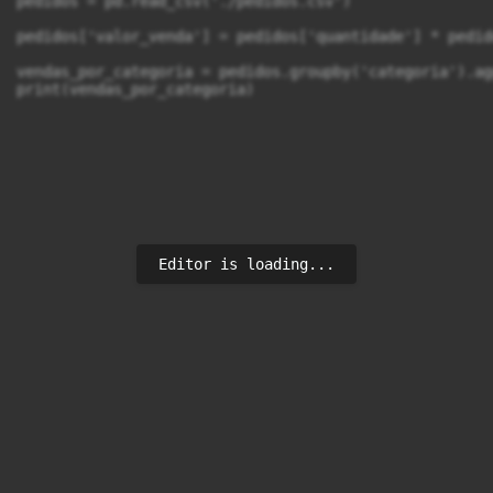
pedidos = pd.read_csv('./pedidos.csv')

pedidos['valor_venda'] = pedidos['quantidade'] * pedid
vendas_por_categoria = pedidos.groupby('categoria').ag
print(vendas_por_categoria)
Editor is loading...