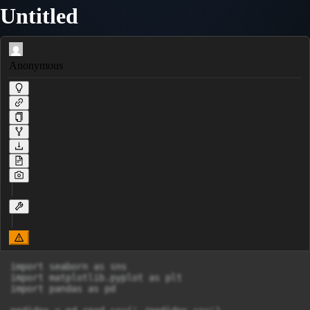
Untitled
Anonymous
import seaborn as sns

import matplotlib.pyplot as plt

import pandas as pd
